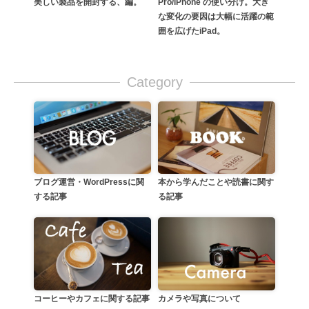
美しい製品を開封する、編。
Pro/iPhone の使い分け。大き
な変化の要因は大幅に活躍の範
囲を広げたiPad。
Category
本から学んだことや読書に関す
ブログ運営・WordPressに関
る記事
する記事
カメラや写真について
コーヒーやカフェに関する記事