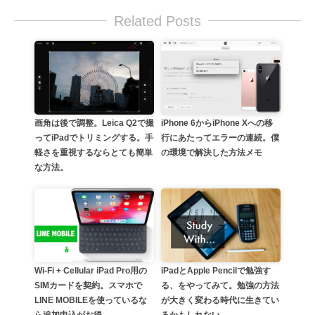
Related Posts
画角は後で調整。Leica Q2で撮
iPhone 6からiPhone Xへの移
ってiPadでトリミングする。手
行にあたってエラーの連続。僕
軽さを重視するならとても簡単
の環境で解決した方法メモ
な方法。
Wi-Fi + Cellular iPad Pro用の
iPadとApple Pencilで勉強す
SIMカードを契約。スマホで
る、をやってみて。勉強の方法
LINE MOBILEを使っているな
が大きく変わる時代に生きてい