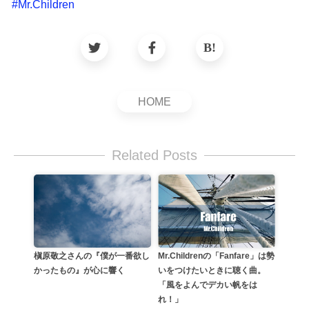
#
Mr.Children
HOME
Related Posts
Mr.Childrenの「Fanfare」は勢
槇原敬之さんの『僕が一番欲し
いをつけたいときに聴く曲。
かったもの』が心に響く
「風をよんでデカい帆をは
れ！」