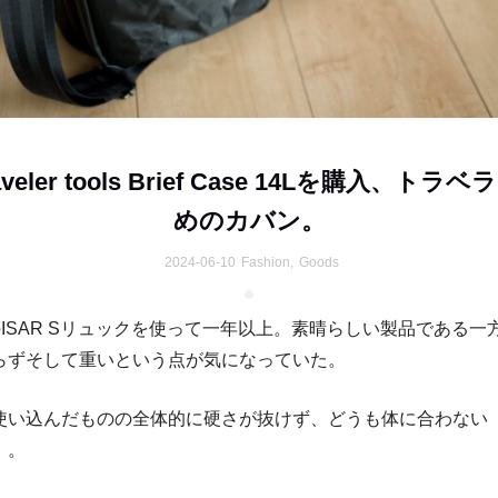
raveler tools Brief Case 14Lを購入、トラ
めのカバン。
2024-06-10
Fashion
,
Goods
ielのISAR Sリュックを使って一年以上。素晴らしい製品である
らずそして重いという点が気になっていた。
使い込んだものの全体的に硬さが抜けず、どうも体に合わない
）。