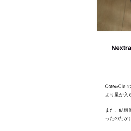
Next
Cote&C
より量が入
また、結構
ったのだが