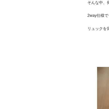
そんな中、発売
2way仕様
リュックを