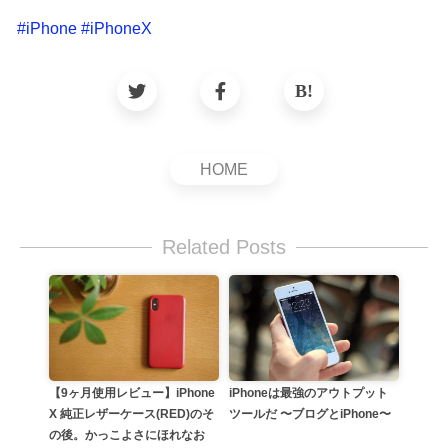
#
iPhone
#
iPhoneX
HOME
Related Posts
iPhoneは最強のアウトプット
【9ヶ月使用レビュー】iPhone
ツールだ 〜ブログとiPhone〜
X 純正レザーケース(RED)のそ
の後。かっこよさにほれなお