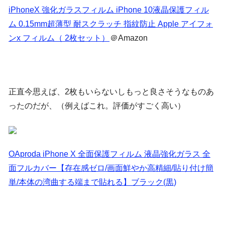
iPhoneX 強化ガラスフィルム iPhone 10液晶保護フィル
ム 0.15mm超薄型 耐スクラッチ 指紋防止 Apple アイフォ
ンx フィルム（ 2枚セット）
＠Amazon
正直今思えば、2枚もいらないしもっと良さそうなものあ
ったのだが、（例えばこれ。評価がすごく高い）
OAproda iPhone X 全面保護フィルム 液晶強化ガラス 全
面フルカバー【存在感ゼロ/画面鮮やか高精細/貼り付け簡
単/本体の湾曲する端まで貼れる】ブラック(黒)