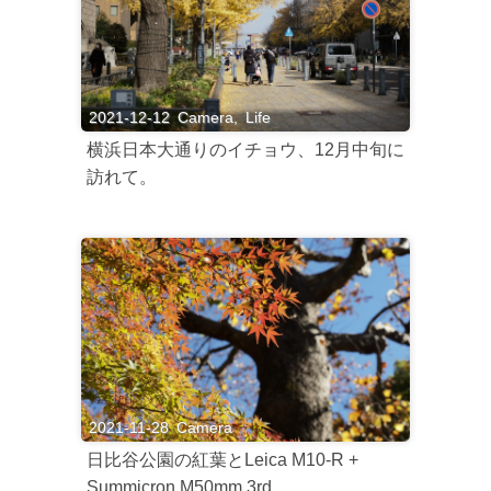
2021-12-12
Camera
,
Life
横浜日本大通りのイチョウ、12月中旬に
訪れて。
2021-11-28
Camera
日比谷公園の紅葉とLeica M10-R +
Summicron M50mm 3rd