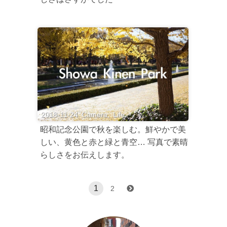
2018-11-24
Camera
,
Life
昭和記念公園で秋を楽しむ。鮮やかで美
しい、黄色と赤と緑と青空… 写真で素晴
らしさをお伝えします。
1
2