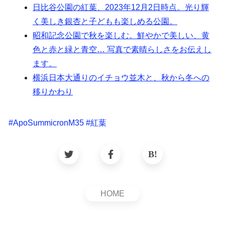
日比谷公園の紅葉、2023年12月2日時点。光り輝
く美しき銀杏と子どもも楽しめる公園。
昭和記念公園で秋を楽しむ。鮮やかで美しい、黄
色と赤と緑と青空… 写真で素晴らしさをお伝えし
ます。
横浜日本大通りのイチョウ並木と、秋から冬への
移りかわり
#
ApoSummicronM35
#
紅葉
HOME