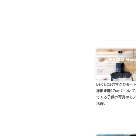
Leica Q2のマクロモ
撮影距離17cmについ
てくる子供の写真やモ
活躍。