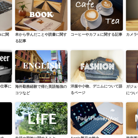
カメラ
本から学んだことや読書に関す
ssに関
コーヒーやカフェに関する記事
る記事
の仕事に
洋服や小物、デニムについて語
海外勤務経験で得た英語勉強の
ガジェ
るページ
コツなど
につい