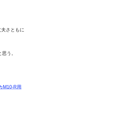
丈夫さともに
と思う。
M10-R用