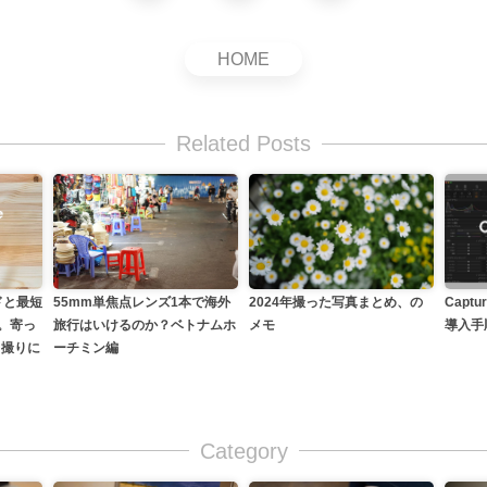
HOME
Related Posts
55mm単焦点レンズ1本で海外
2024年撮った写真まとめ、の
Capt
ードと最短
旅行はいけるのか？ベトナムホ
メモ
導入手
て。寄っ
ーチミン編
ノ撮りに
Category