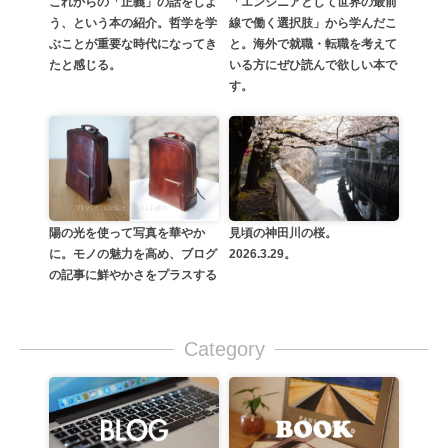
これからの「正義」の話をしよ
「エンジニアとして世界の最前
う、という本の紹介。哲学を学
線で働く選択肢」から学んだこ
ぶことが重要な時代になってき
と。海外で就職・転職を考えて
たと感じる。
いる方にぜひ読んで欲しい本で
す。
陽の光を使って写真を華やか
見頃の神田川の桜。
に。モノの魅力を高め、ブログ
2026.3.29。
の記事に鮮やかさをプラスする
Category