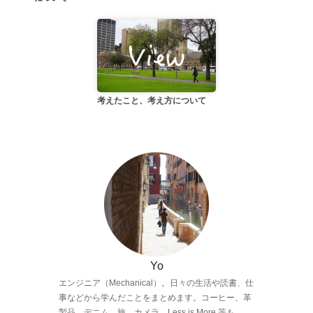
考えたこと、考え方について
Yo
エンジニア（Mechanical）。日々の生活や読書、仕
事などから学んだことをまとめます。コーヒー、革
製品、デニム、旅、カメラ、Less is More.等も。