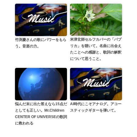
米津玄師セルフカバーの「パプ
竹渕慶さんの歌にパワーをもら
リカ」を聴いて。名曲に出会え
う。音楽の力。
たことへの感謝と、歌詞の解釈
について思うこと。
AI時代にこそアナログ。アコー
悩んだ末に出た答えなら15点だ
スティックギターを弾いて。
としても正しい。Mr.Children
CENTER OF UNIVERSEの歌詞
に救われる