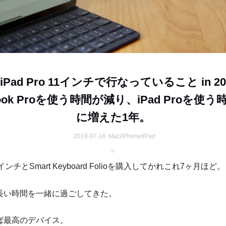
iPad Pro 11インチで行なっていること in 20
ook Proを使う時間が減り、iPad Proを使
に増えた1年。
2019-07-16
Mac/iPhone/iPad
 11インチとSmart Keyboard Folioを購入してかれこれ7ヶ月ほど。
長い時間を一緒に過ごしてきた。
ば最高のデバイス。