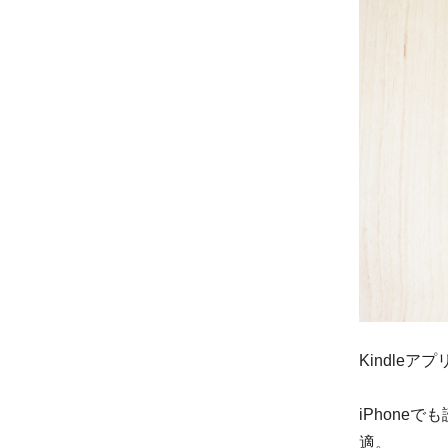
Kindle
iPhone
適。