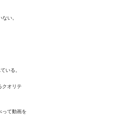
いない。
れている。
るクオリテ
べって動画を