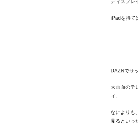
ディスプレ
iPadを
DAZNでサ
大画面のテ
ィ。
なによりも
見るといっ