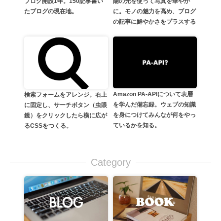
陽の光を使って写真を華やか
ブログ開設1年。150記事書い
に。モノの魅力を高め、ブログ
たブログの現在地。
の記事に鮮やかさをプラスする
Amazon PA-APIについて表層
検索フォームをアレンジ。右上
を学んだ備忘録。ウェブの知識
に固定し、サーチボタン（虫眼
を身につけてみんなが何をやっ
鏡）をクリックしたら横に広が
ているかを知る。
るCSSをつくる。
Category