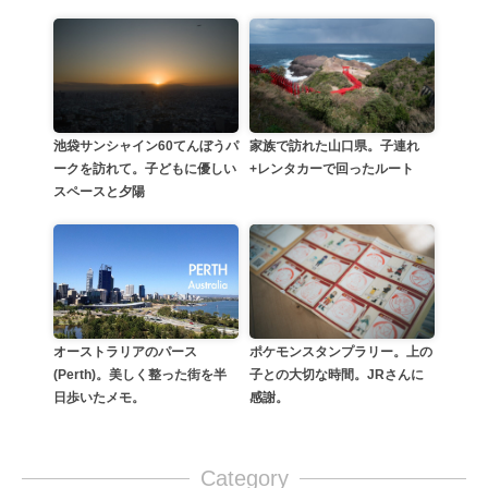
池袋サンシャイン60てんぼうパ
家族で訪れた山口県。子連れ
ークを訪れて。子どもに優しい
+レンタカーで回ったルート
スペースと夕陽
オーストラリアのパース
ポケモンスタンプラリー。上の
(Perth)。美しく整った街を半
子との大切な時間。JRさんに
日歩いたメモ。
感謝。
Category