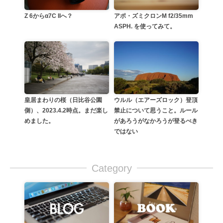
Z 6からα7C IIへ？
アポ・ズミクロンM f2/35mm
ASPH. を使ってみて。
皇居まわりの桜（日比谷公園
ウルル（エアーズロック）登頂
側）、2023.4.2時点。まだ楽し
禁止について思うこと。ルール
めました。
があろうがなかろうが登るべき
ではない
Category