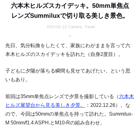
六本木ヒルズスカイデッキ。50mm単焦点
レンズSummiluxで切り取る美しき景色。
2023-01-13
Camera
,
Travel
先日、気分転換をしたくて、家族にわがままを言って六
本木ヒルズのスカイデッキを訪れた（自身2度目）。
子どもに夕陽が落ちる瞬間も見せてあげたい、という思
いもあり。
前回は35mm単焦点レンズで夕景を撮影している（
六本木
ヒルズ展望台から見る美しき夕景。
：2022.12.26）。な
ので、今回は50mmの単焦点を持って訪れた。Summilux-
M 50mm/f1.4 ASPH.とM10-Rの組み合わせ。