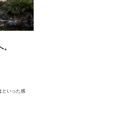
へ。
。
はといった感