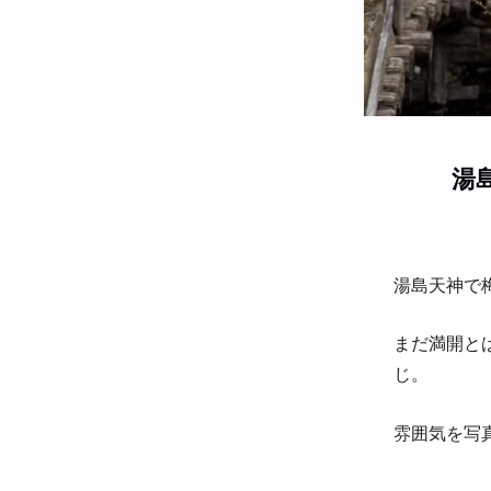
湯
湯島天神で
まだ満開と
じ。
雰囲気を写