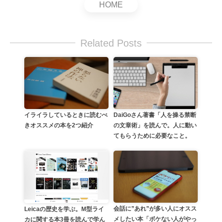
HOME
Related Posts
イライラしているときに読むべ
DaiGoさん著書「人を操る禁断
きオススメの本を2つ紹介
の文章術」を読んで。人に動い
てもらうために必要なこと。
会話に”あれ”が多い人にオスス
Leicaの歴史を学ぶ。M型ライ
メしたい本「ボケない人がやっ
カに関する本3冊を読んで学ん