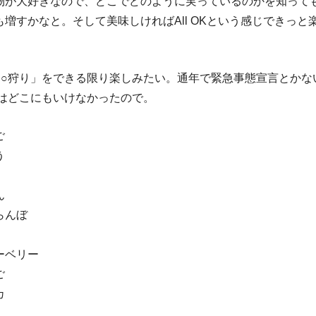
物が大好きなので、どこでどのように実っているのかを知って
増すかなと。そして美味しければAll OKという感じできっと
○○狩り」をできる限り楽しみたい。通年で緊急事態宣言とかな
年はどこにもいけなかったので。
ご
う
ん
らんぼ
ーベリー
ご
カ