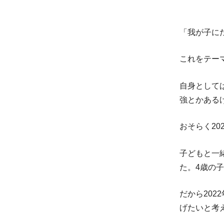
「我が子に
これをテー
自身として
強とかある
おそらく2
子どもと一
た。4歳の
だから20
げたいと考