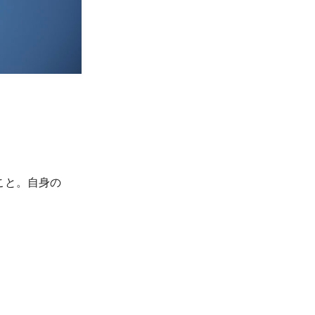
。
こと。自身の