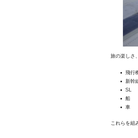
旅の楽しさ
飛行
新幹
SL
船
車
これらを組