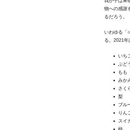
我が子は果
物への感謝も
るだろう。
いわゆる「
る。2021
いち
ぶど
もも
みか
さく
梨
ブル
りん
スイ
柿