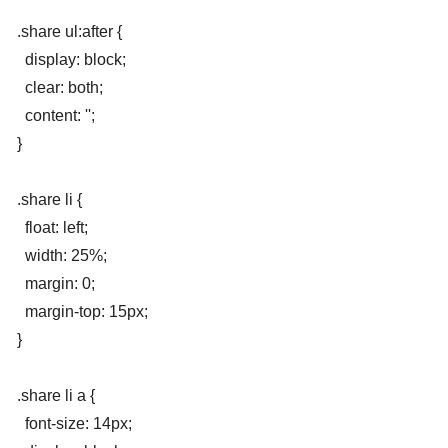
.share ul:after {

  display: block;

  clear: both;

  content: '';

}

.share li {

  float: left;

  width: 25%;

  margin: 0;

  margin-top: 15px;

}

.share li a {

  font-size: 14px;
