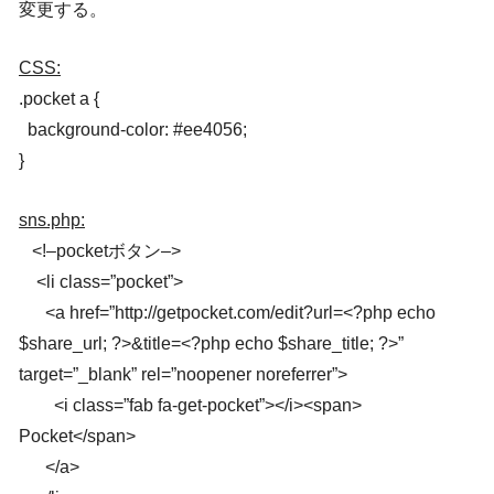
変更する。
CSS:
.pocket a {
background-color: #ee4056;
}
sns.php:
<!–pocketボタン–>
<li class=”pocket”>
<a href=”http://getpocket.com/edit?url=<?php echo
$share_url; ?>&title=<?php echo $share_title; ?>”
target=”_blank” rel=”noopener noreferrer”>
<i class=”fab fa-get-pocket”></i><span>
Pocket</span>
</a>