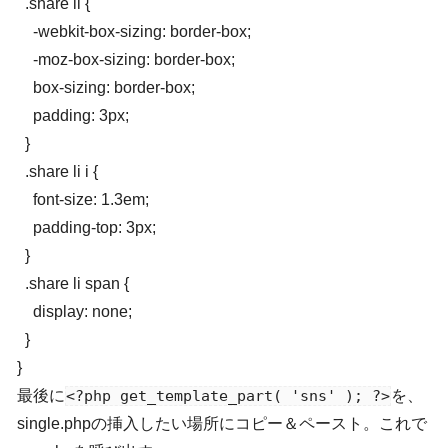
  .share li {

    -webkit-box-sizing: border-box;

    -moz-box-sizing: border-box;

    box-sizing: border-box;

    padding: 3px;

  }

  .share li i {

    font-size: 1.3em;

    padding-top: 3px;

  }

  .share li span {

    display: none;

  }

最後に
<?php get_template_part( 'sns' ); ?>
を、
single.phpの挿入したい場所にコピー＆ペースト。これで