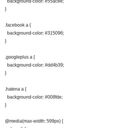
  background-color: #55acee;

}

.facebook a {

  background-color: #315096;

}

.googleplus a {

  background-color: #dd4b39;

}

.hatena a {

  background-color: #008fde;

}

@media(max-width: 599px) {
