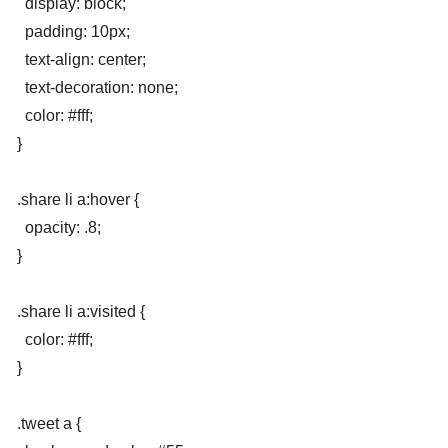
  display: block;

  padding: 10px;

  text-align: center;

  text-decoration: none;

  color: #fff;

}

.share li a:hover {

  opacity: .8;

}

.share li a:visited {

  color: #fff;

}

.tweet a {
