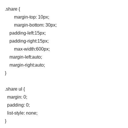
.share {

	margin-top: 10px;

	margin-bottom: 30px;

    padding-left:15px;

    padding-right:15px;

	max-width:600px;

    margin-left:auto;

    margin-right:auto;

}

.share ul {

  margin: 0;

  padding: 0;

  list-style: none;

}
