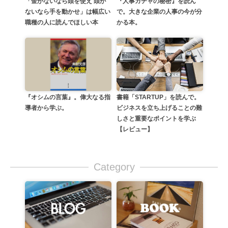
『人事ガチャの秘密』を読ん
「金がないなら頭を使え 頭が
で。大きな企業の人事の今が分
ないなら手を動かせ」は幅広い
かる本。
職種の人に読んでほしい本
『オシムの言葉』。偉大なる指
書籍「STARTUP」を読んで。
導者から学ぶ。
ビジネスを立ち上げることの難
しさと重要なポイントを学ぶ
【レビュー】
Category