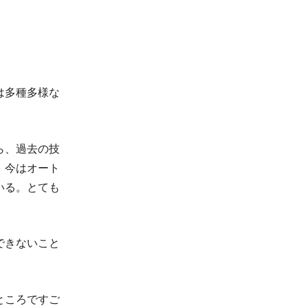
は多種多様な
ら、過去の技
、今はオート
いる。とても
できないこと
ところですご