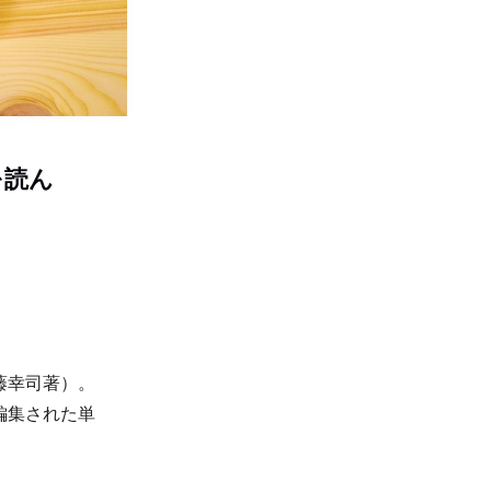
を読ん
藤幸司著）。
編集された単