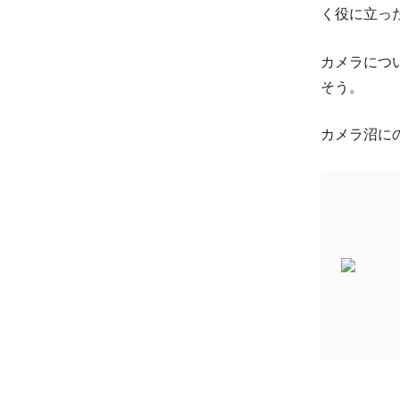
く役に立っ
カメラにつ
そう。
カメラ沼に