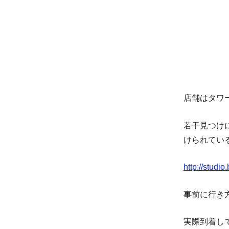
店舗はタワ
若干見つけ
けられてい
http://studi
事前に行き
実際到着し