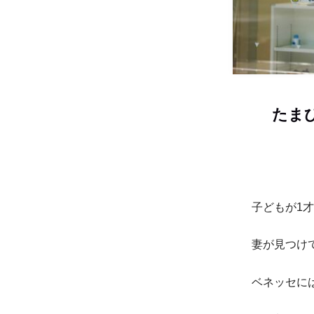
たま
子どもが1
妻が見つけ
ベネッセに