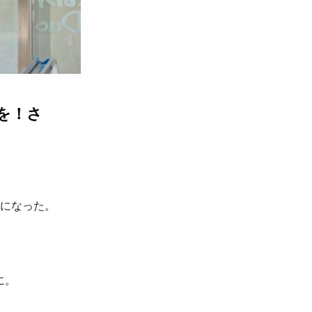
を！さ
とになった。
に。