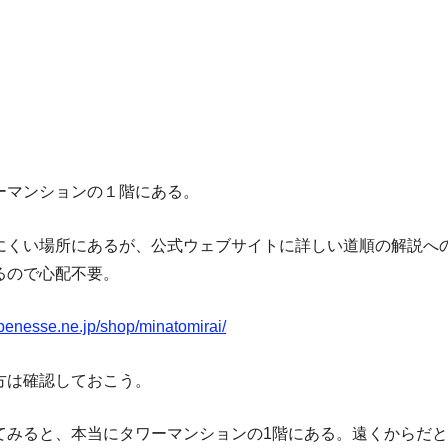
ーマンションの１階にある。
にくい場所にあるが、公式ウェブサイトに詳しい道順の解説へ
るので心配不要。
o.benesse.ne.jp/shop/minatomirai/
方は確認しておこう。
てみると、本当にタワーマンションの1階にある。遠くからだ