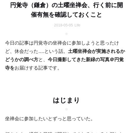
円覚寺（鎌倉）の土曜坐禅会、行く前に開
催有無を確認しておくこと
2018-05-05
Life
今日の記事は円覚寺の坐禅会に参加しようと思ったけ
ど、休会だった….という話。
土曜坐禅会が実施されるか
どうかの調べ方
と、
今日撮影してきた新緑の写真＠円覚
寺を
お届けする記事です。
はじまり
坐禅会に参加したいとずっと思っていた。