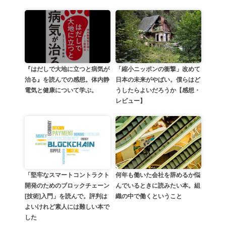
「縮小ニッポンの衝撃」改めて
『はだしで大地に立つと病気が
日本の未来がやばい。僕らはど
治る』を読んでの感想。体内静
うしたらよいだろうか【感想・
電気と健康について学ぶ。
レビュー】
何年も働いた会社を辞めるか悩
「堅牢なスマートコントラクト
んでいるときに読みたい本。組
開発のためのブロックチェーン
織の中で働くということ
[技術]入門」を読んで。評判は
よいけれど素人には難しい本で
した