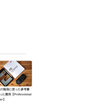
験の勉強に使った参考書
た費用【Professional
eer】