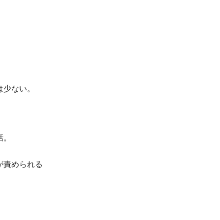
は少ない。
話。
が責められる