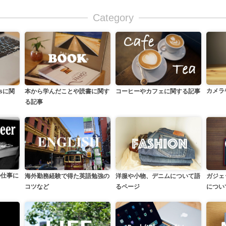
Category
カメラ
本から学んだことや読書に関す
ssに関
コーヒーやカフェに関する記事
る記事
の仕事に
洋服や小物、デニムについて語
海外勤務経験で得た英語勉強の
ガジェ
るページ
コツなど
につい