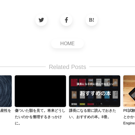
HOME
Related Posts
課長になる前に読んでおきた
傷ついた額を見て。将来どうし
PE試
生産性を
い、おすすめの本。8冊。
たいのかを整理するきっかけ
とかかっ
に。
Engin