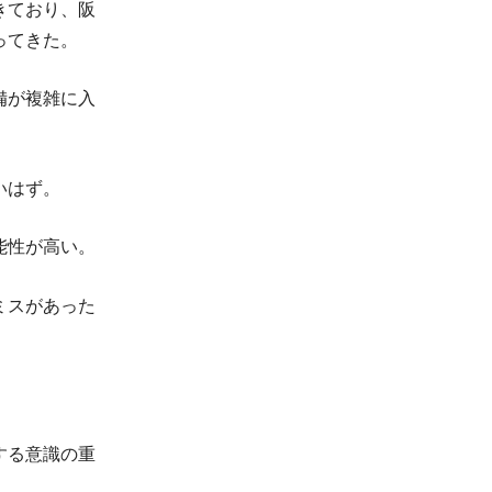
きており、阪
ってきた。
備が複雑に入
いはず。
能性が高い。
ミスがあった
する意識の重