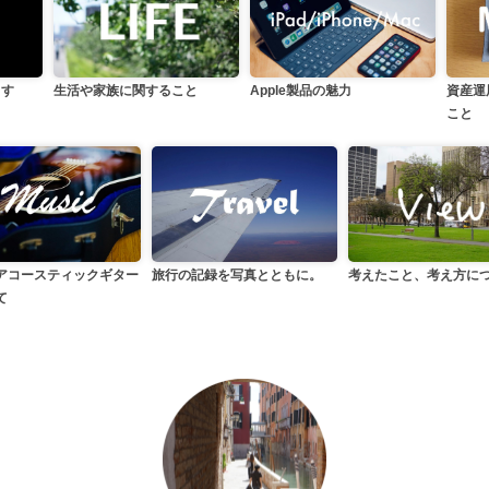
生活や家族に関すること
らす
資産運
Apple製品の魅力
こと
アコースティックギター
旅行の記録を写真とともに。
考えたこと、考え方に
て