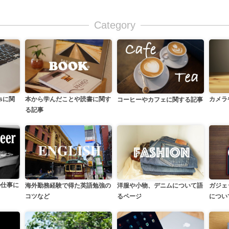
Category
カメラ
本から学んだことや読書に関す
ssに関
コーヒーやカフェに関する記事
る記事
の仕事に
洋服や小物、デニムについて語
海外勤務経験で得た英語勉強の
ガジェ
るページ
コツなど
につい