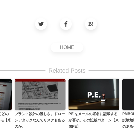
HOME
Related Posts
P.E.をメールの署名に記載する
プラント設計の難しさ。ドロー
てどの
PMBOK
か否か。その記載パターン【米
ンアタックなんてリスクもある
メモ【米
試験勉
国PE】
のか。
のある