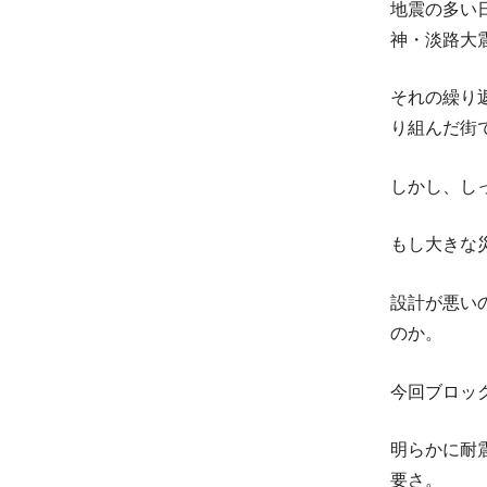
地震の多い
神・淡路大
それの繰り
り組んだ街
しかし、し
もし大きな
設計が悪い
のか。
今回ブロッ
明らかに耐
要さ。