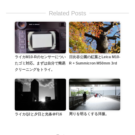
Related Posts
日比谷公園の紅葉とLeica M10-
ライカM10-Rのセンサーについ
R + Summicron M50mm 3rd
たゴミ対応。まずは自分で簡易
クリーニングをトライ。
周りを明るくする洋服。
ライカQ2と夕日と光条＠F16