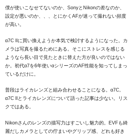
僕が使いこなせてないのか、SonyとNikonの差なのか、
設定が悪いのか、、、とにかくAFが迷って撮れない頻度
が高い。
α7C IIに買い換えようか本気で検討するようになった。カ
メラは写真を撮るためにある。そこにストレスを感じる
ようなら長い目で見たときに替えた方が良いのではない
か。初代α7を6年使いαシリーズのAF性能を知ってしまっ
ているだけに。
普段はライカレンズと組み合わせることになる。α7C,
α7C IIとライカレンズについて語った記事は少ない。リス
クではある。
Nikonさんのレンズの描写力はすごいし魅力的。EVFも綺
麗だしカメラとしての佇まいやグリップ感、どれも好き