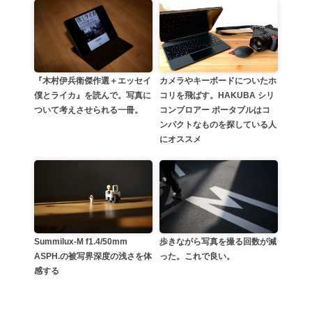
カメラやキーボードについたホ
『木村伊兵衛傑作選＋エッセイ
コリを飛ばす。HAKUBA シリ
僕とライカ』を読んで。写真に
コンブロアー ポータブルはコ
ついて考えさせられる一冊。
ンパクトなものを探している人
にオススメ
Summilux-M f1.4/50mm
歩きながら写真を撮る回数が減
ASPH.の被写界深度の浅さを体
った。これで良い。
感する