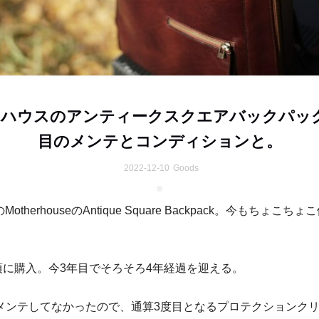
ハウスのアンティークスクエアバックパッ
目のメンテとコンディションと。
2022-12-10
Goods
therhouseのAntique Square Backpack。今もちょこち
月頃に購入。今3年目でそろそろ4年経過を迎える。
以来メンテしてなかったので、通算3度目となるプロテクションク