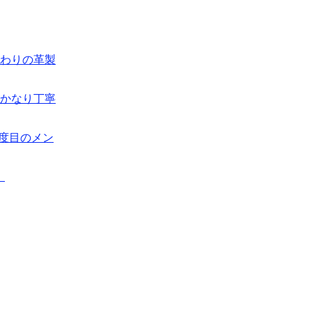
もこだわりの革製
（かなり丁寧
2度目のメン
。