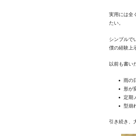
実用には全
たい。
シンプルで
僕の経験上
以前も書い
雨の
形が
定期
型崩
引き続き、