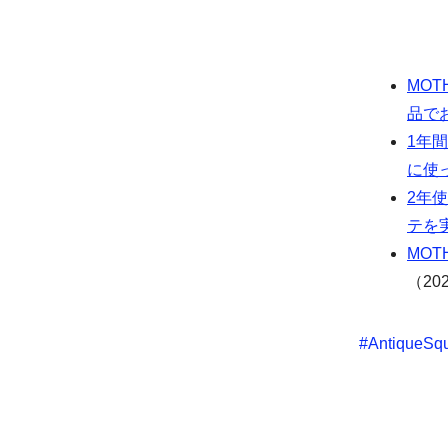
MOT
品で
1年
に使
2年
テを
MO
（202
#
AntiqueSq