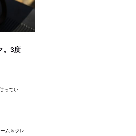
ク。3度
ょこ使ってい
リーム＆クレ