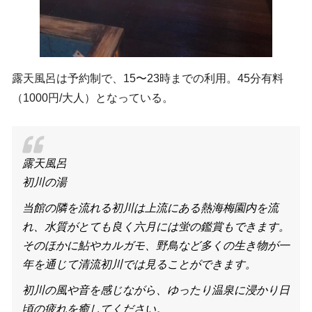
露天風呂は予約制で、15〜23時までの利用。45分有料
（1000円/大人）となっている。
露天風呂
初川の湯
当館の隣を流れる初川は上流にある熱海梅園内を流
れ、水質がとても良く六月には蛍の鑑賞もできます。
そのほかに鮎やカルガモ、野鳥など多くの生き物が一
年を通じて清流初川では見ることができます。
初川の風や音を感じながら、ゆったり温泉に浸かり日
頃の疲れを癒してください。