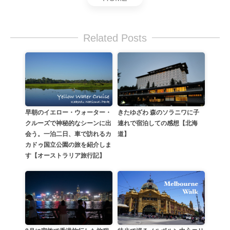
Related Posts
早朝のイエロー・ウォーター・
きたゆざわ 森のソラニワに子
クルーズで神秘的なシーンに出
連れで宿泊しての感想【北海
会う。一泊二日、車で訪れるカ
道】
カドゥ国立公園の旅を紹介しま
す【オーストラリア旅行記】