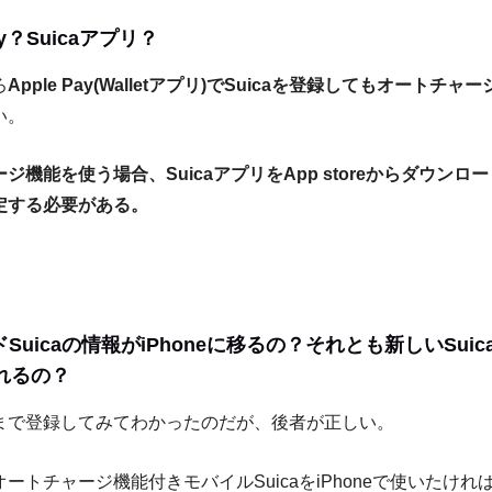
pay？Suicaアプリ？
ろ
Apple Pay(Walletアプリ)でSuicaを登録してもオートチ
い。
ジ機能を使う場合、SuicaアプリをApp storeからダウンロー
定する必要がある。
ドSuicaの情報がiPhoneに移るの？それとも新しいSuica
れるの？
まで登録してみてわかったのだが、後者が正しい。
ートチャージ機能付きモバイルSuicaをiPhoneで使いたけれ