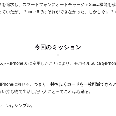
さを追求し、スマートフォンにオートチャージ＋Suica機能を
ていたが、iPhone 6ではそれができなかった。しかし今回iPho
・・・
今回のミッション
e 6からiPhone X に変更したことにより、モバイルSuicaをiPh
をiPhoneに移せる、つまり、
持ち歩くカードを一枚削減できる
ない持ち物で生活したい人にとってこれは心踊る。
ションはシンプル。