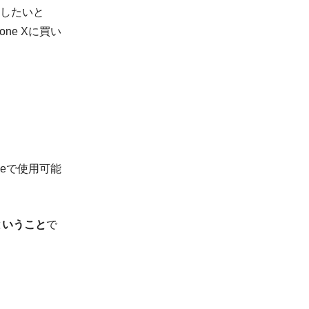
移したいと
ne Xに買い
oneで使用可能
ということ
で