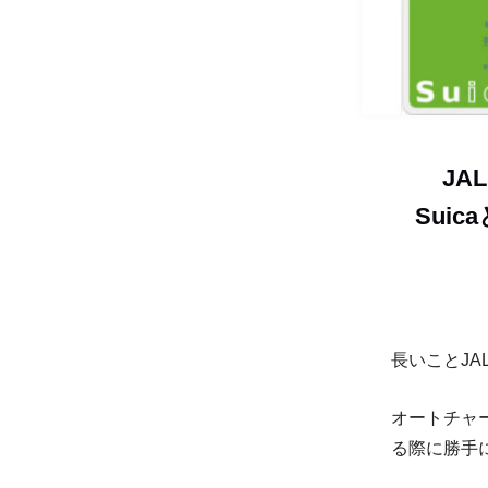
JA
Suic
長いことJA
オートチャ
る際に勝手