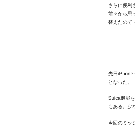
さらに便利
前々から思っ
替えたので
先日iPhon
となった。
Suica機能
もある。少
今回のミッ