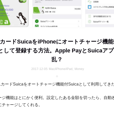
LカードSuicaをiPhoneにオートチャージ機
aとして登録する方法。Apple PayとSuica
乱？
2017-12-05
Mac/iPhone/iPad
,
Money
LカードSuicaをオートチャージ機能付Suicaとして利用してき
ージ機能はとにかく便利。設定したある金額を切ったら、自動
にチャージしてくれる。