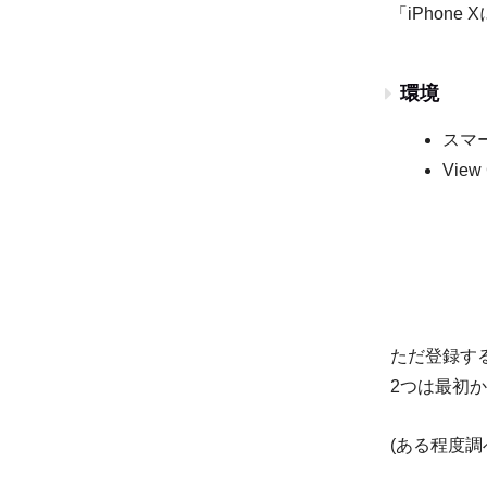
「iPhon
環境
スマー
View
ただ登録す
2つは最初
(ある程度