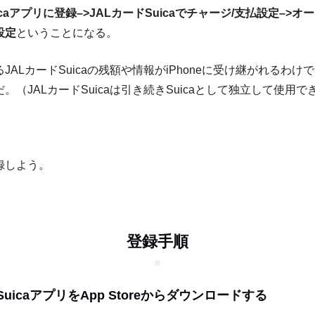
uicaアプリに登録–>JALカードSuicaでチャージ/支払設定–>
設定
ということになる。
JALカードSuicaの残額や情報がiPhoneに受け継がれるわけ
。（JALカードSuicaは引き続きSuicaとして独立して使用で
録しよう。
登録手順
のSuicaアプリをApp Storeからダウンロードする