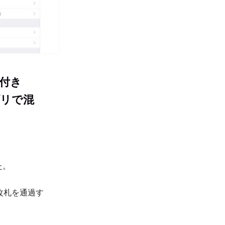
能付き
アプリで混
た。
改札を通過す