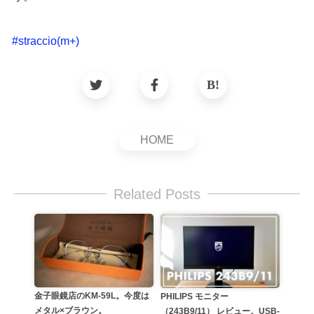
#
straccio(m+)
HOME
Related Posts
金子眼鏡店のKM-59L。今度は
PHILIPS モニター
メタル×ブラウン。
（243B9/11） レビュー。USB-