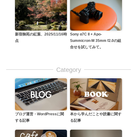
新宿御苑の紅葉、2025/11/16時
Sony α7C II + Apo-
点
Summicron-M 35mm f2.0の組
合せを試してみて。
Category
本から学んだことや読書に関す
ブログ運営・WordPressに関
る記事
する記事