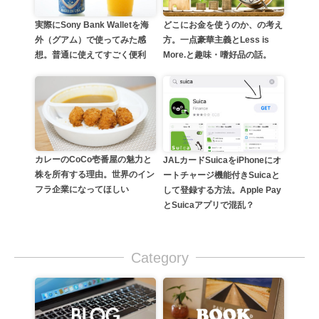
実際にSony Bank Walletを海
どこにお金を使うのか、の考え
外（グアム）で使ってみた感
方。一点豪華主義とLess is
想。普通に使えてすごく便利
More.と趣味・嗜好品の話。
カレーのCoCo壱番屋の魅力と
JALカードSuicaをiPhoneにオ
株を所有する理由。世界のイン
ートチャージ機能付きSuicaと
フラ企業になってほしい
して登録する方法。Apple Pay
とSuicaアプリで混乱？
Category