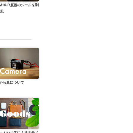
M10-R底蓋のシールを剥
話。
や写真について
ットやお気に入りのモノ