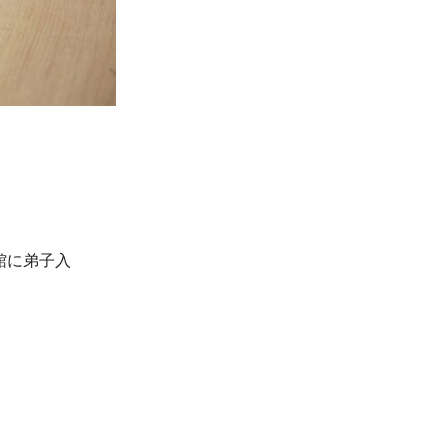
。
館に弟子入