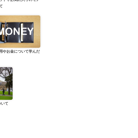
て
用やお金について学んだ
ついて