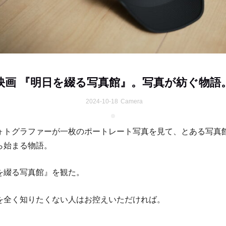
映画 『明日を綴る写真館』。写真が紡ぐ物語
2024-10-18
Camera
ォトグラファーが一枚のポートレート写真を見て、とある写真
ら始まる物語。
を綴る写真館』を観た。
を全く知りたくない人はお控えいただければ。