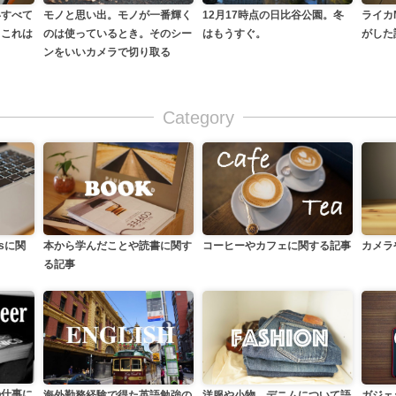
モノと思い出。モノが一番輝く
いすべて
12月17時点の日比谷公園。冬
ライカ
のは使っているとき。そのシー
。これは
はもうすぐ。
がした
ンをいいカメラで切り取る
Category
カメラ
本から学んだことや読書に関す
ssに関
コーヒーやカフェに関する記事
る記事
の仕事に
洋服や小物、デニムについて語
海外勤務経験で得た英語勉強の
ガジェ