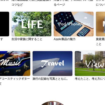
るページ
コツなど
につい
生活や家族に関すること
らす
資産運
Apple製品の魅力
こと
アコースティックギター
旅行の記録を写真とともに。
考えたこと、考え方に
て