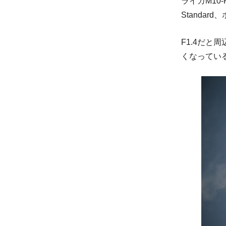
ライカM10-R
Standa
F1.4だと
くなってい