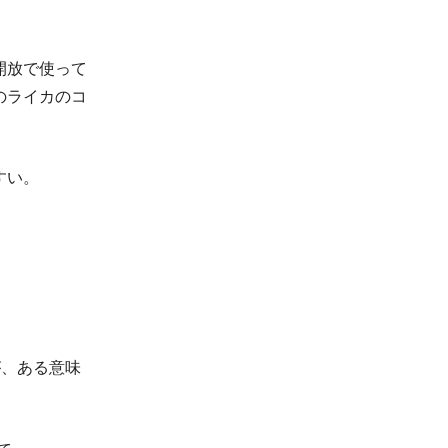
開放で使って
のライカのコ
すい。
。
が、ある意味