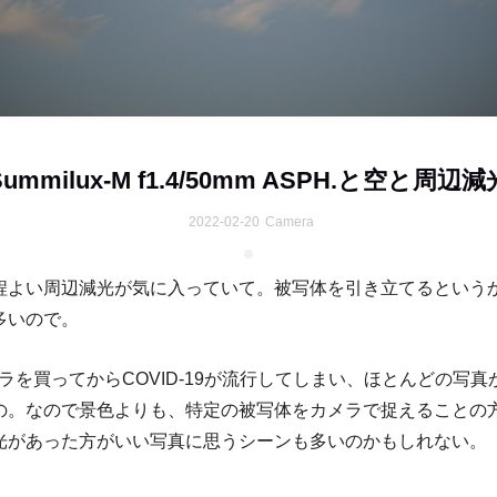
Summilux-M f1.4/50mm ASPH.と空と周辺減
2022-02-20
Camera
程よい周辺減光が気に入っていて。被写体を引き立てるという
多いので。
カメラを買ってからCOVID-19が流行してしまい、ほとんどの写
の。なので景色よりも、特定の被写体をカメラで捉えることの
光があった方がいい写真に思うシーンも多いのかもしれない。