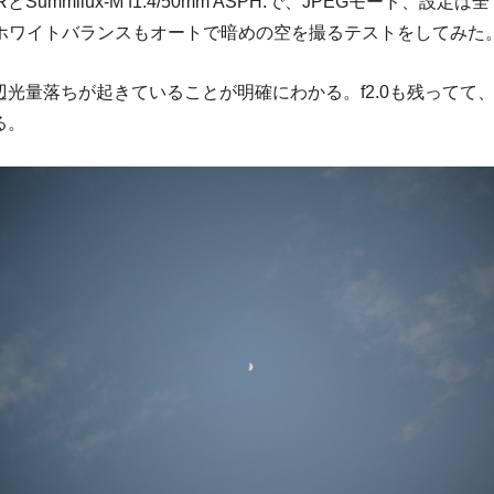
とSummilux-M f1.4/50mm ASPH.で、JPEGモード、設定は
rd、ホワイトバランスもオートで暗めの空を撮るテストをしてみた
周辺光量落ちが起きていることが明確にわかる。f2.0も残ってて、f
る。