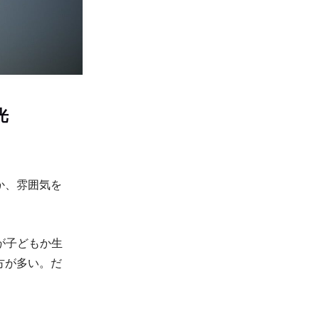
光
か、雰囲気を
真が子どもか生
方が多い。だ