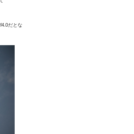
全て
。
4.0だとな