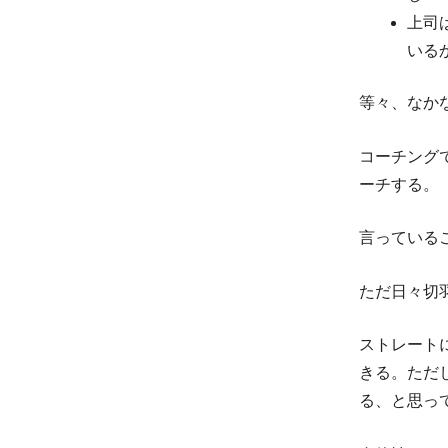
上司
いる
等々、なか
コーチング
ーチする。
言っている
ただ日々切
ストレート
きる。ただ
る、と思っ