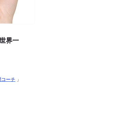
世界一
間コーチ
」