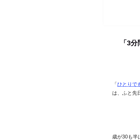
「3
「
ひとりで
は、ふと先日
歳が30も