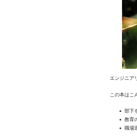
エンジニア
この本はこ
部下
教育
職場