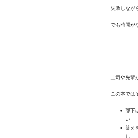
失敗しなが
でも時間が
上司や先輩
この本では
部下
い
答え
し