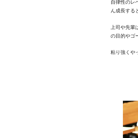
自律性のレ
ん成長する
上司や先輩
の目的やゴ
粘り強くや