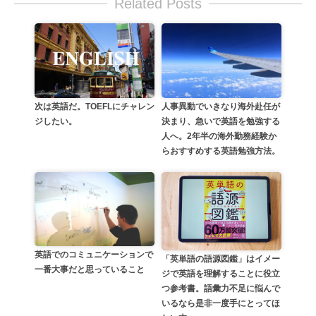
Related Posts
次は英語だ。TOEFLにチャレン
人事異動でいきなり海外赴任が
ジしたい。
決まり、急いで英語を勉強する
人へ。2年半の海外勤務経験か
らおすすめする英語勉強方法。
英語でのコミュニケーションで
「英単語の語源図鑑」はイメー
一番大事だと思っていること
ジで英語を理解することに役立
つ参考書。語彙力不足に悩んで
いるなら是非一度手にとってほ